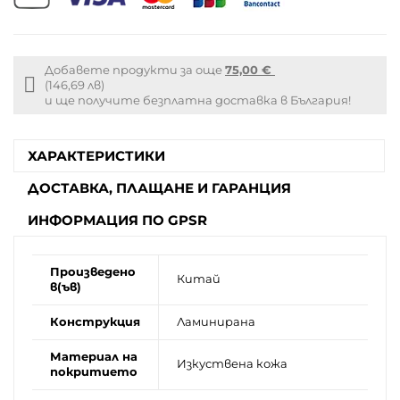
Добавете продукти за още
75,00 €
Free
(146,69 лв)
shipping
и ще получите безплатна доставка в България!
info
ХАРАКТЕРИСТИКИ
ДОСТАВКА, ПЛАЩАНЕ И ГАРАНЦИЯ
ИНФОРМАЦИЯ ПО GPSR
Произведено
Китай
в(ъв)
Конструкция
Ламинирана
Материал на
Изкуствена кожа
покритието