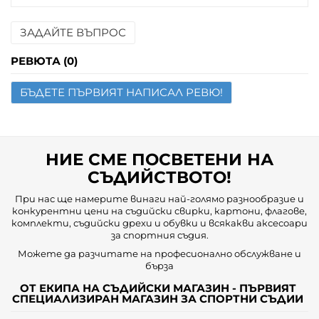
ЗАДАЙТЕ ВЪПРОС
Име
РЕВЮТА (0)
БЪДЕТЕ ПЪРВИЯТ НАПИСАЛ РЕВЮ!
Имейл
Въпрос
НИЕ СМЕ ПОСВЕТЕНИ НА
СЪДИЙСТВОТО!
При нас ще намерите винаги най-голямо разнообразие и
конкурентни цени на съдийски свирки, картони, флагове,
комплекти, съдийски дрехи и обувки и всякакви аксесоари
за спортния съдия.
Можете да разчитате на професионално обслужване и
бърза
ОТ ЕКИПА НА СЪДИЙСКИ МАГАЗИН - ПЪРВИЯТ
СПЕЦИАЛИЗИРАН МАГАЗИН ЗА СПОРТНИ СЪДИИ