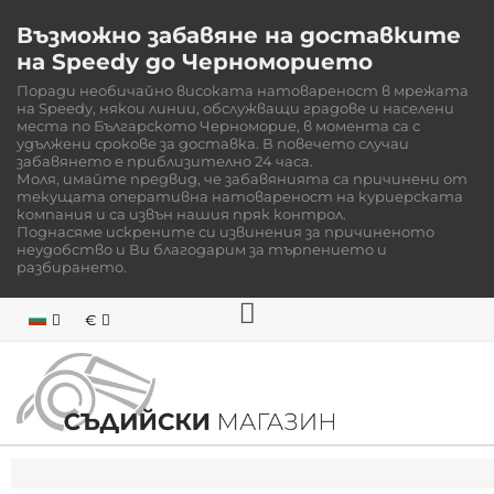
Възможно забавяне на доставките
на Speedy до Черноморието
Поради необичайно високата натовареност в мрежата
на Speedy, някои линии, обслужващи градове и населени
места по Българското Черноморие, в момента са с
удължени срокове за доставка. В повечето случаи
забавянето е приблизително 24 часа.
Моля, имайте предвид, че забавянията са причинени от
текущата оперативна натовареност на куриерската
компания и са извън нашия пряк контрол.
Поднасяме искрените си извинения за причиненото
неудобство и Ви благодарим за търпението и
разбирането.
€
НАЧАЛО