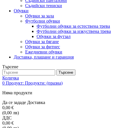
Съдийски панталони
Съдийски тениски
Обувки
Обувки за зала
Футболни обувки
Футболни обувки за естествена трева
Футболни обувки за изкуствена трева
Обувки за футзал
Обувки за бягане
Обувки за фитнес
Ежедневни обувки
Доставка, плащане и гаранция
Търсене
Търсене
Количка
0
Продукт:
Продукти:
(празна)
Няма продукти
Да се зададе
Доставка
0,00 €
(0,00 лв)
ДДС
0,00 €