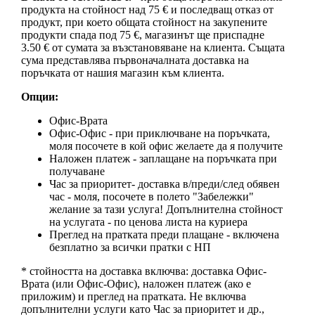
продукта на стойност над 75 € и последващ отказ от
продукт, при което общата стойност на закупените
продукти спада под 75 €, магазинът ще приспадне
3.50 € от сумата за възстановяване на клиента. Същата
сума представлява първоначалната доставка на
поръчката от нашия магазин към клиента.
Опции:
Офис-Врата
Офис-Офис - при приключване на поръчката,
моля посочете в кой офис желаете да я получите
Наложен платеж - заплащане на поръчката при
получаване
Час за приоритет- доставка в/преди/след обявен
час - моля, посочете в полето "Забележки"
желание за тази услуга! Допълнителна стойност
на услугата - по ценова листа на куриера
Преглед на пратката преди плащане - включена
безплатно за всички пратки с НП
* стойността на доставка включва: доставка Офис-
Врата (или Офис-Офис), наложен платеж (ако е
приложим) и преглед на пратката. Не включва
допълнителни услуги като Час за приоритет и др.,