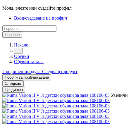
Моля, влезте или създайте профил
Вход/създаване на профил
Търсене
Начало
…
Обувки
Обувки за зала
Предишен продукт
Следващ продукт
Посочи за приближаване
Следващ
Предишен
Увеличи