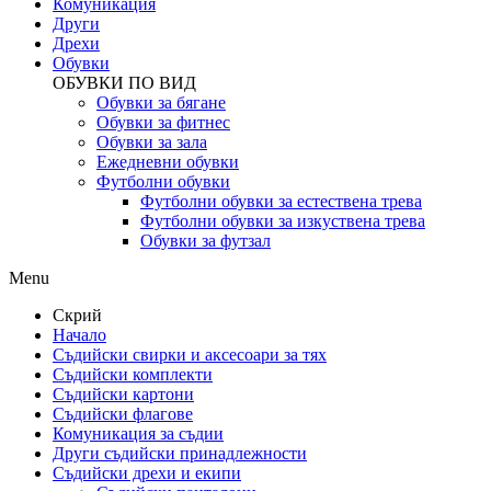
Комуникация
Други
Дрехи
Обувки
ОБУВКИ ПО ВИД
Обувки за бягане
Обувки за фитнес
Обувки за зала
Ежедневни обувки
Футболни обувки
Футболни обувки за естествена трева
Футболни обувки за изкуствена трева
Обувки за футзал
Menu
Скрий
Начало
Съдийски свирки и аксесоари за тях
Съдийски комплекти
Съдийски картони
Съдийски флагове
Комуникация за съдии
Други съдийски принадлежности
Съдийски дрехи и екипи