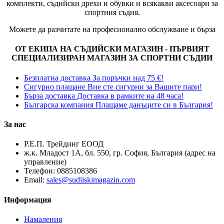
комплекти, съдийски дрехи и обувки и всякакви аксесоари за
спортния съдия.
Можете да разчитате на професионално обслужване и бърза
ОТ ЕКИПА НА СЪДИЙСКИ МАГАЗИН - ПЪРВИЯТ
СПЕЦИАЛИЗИРАН МАГАЗИН ЗА СПОРТНИ СЪДИИ
Безплатна доставка
За поръчки над 75 €!
Сигурно плащане
Вие сте сигурни за Вашите пари!
Бърза доставка
Доставка в рамките на 48 часа!
Българска компания
Плащаме данъците си в България!
За нас
Р.Е.П. Трейдинг ЕООД
ж.к. Младост 1А, бл. 550, гр. София, България (адрес на
управление)
Телефон:
0885108386
Email:
sales@sudiiskimagazin.com
Информация
Намаления