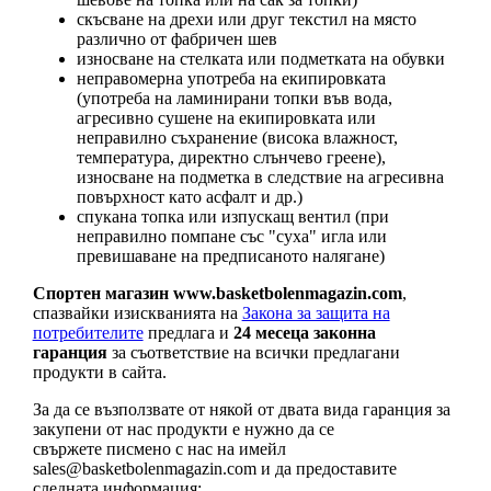
скъсване на дрехи или друг текстил на място
различно от фабричен шев
износване на стелката или подметката на обувки
неправомерна употреба на екипировката
(употреба на ламинирани топки във вода,
агресивно сушене на екипировката или
неправилно съхранение (висока влажност,
температура, директно слънчево греене),
износване на подметка в следствие на агресивна
повърхност като асфалт и др.)
спукана топка или изпускащ вентил (при
неправилно помпане със "суха" игла или
превишаване на предписаното налягане)
Спортен магазин www.basketbolenmagazin.com
,
спазвайки изискванията на
Закона за защита на
потребителите
предлага и
24 месеца законна
гаранция
за съответствие на всички предлагани
продукти в сайта.
За да се възползвате от някой от двата вида гаранция за
закупени от нас продукти е нужно да се
свържете писмено с нас на имейл
sales@basketbolenmagazin.com
и да предоставите
следната информация: