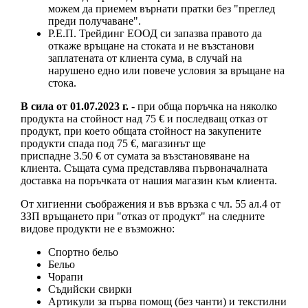
можем да приемем върнати пратки без "преглед
преди получаване".
Р.Е.П. Трейдинг ЕООД си запазва правото да
откаже връщане на стоката и не възстанови
заплатената от клиента сума, в случай на
нарушено едно или повече условия за връщане на
стока.
В сила от 01.07.2023 г.
- при обща поръчка на няколко
продукта на стойност над 75 € и последващ отказ от
продукт, при което общата стойност на закупените
продукти спада под 75 €, магазинът ще
приспадне 3.50 € от сумата за възстановяване на
клиента. Същата сума представлява първоначалната
доставка на поръчката от нашия магазин към клиента.
От хигиенни съображения и във връзка с чл. 55 ал.4 от
ЗЗП връщането при "отказ от продукт" на следните
видове продукти не е възможно:
Спортно бельо
Бельо
Чорапи
Съдийски свирки
Артикули за първа помощ (без чанти) и текстилни