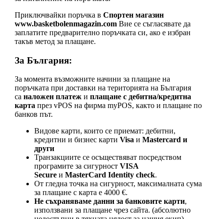
Приключвайки поръчка в
Спортен магазин
www.basketbolenmagazin.com
Вие се съгласявате да
заплатите предварително поръчката си, ако е избран
такъв метод за плащане.
За България:
За момента възможните начини за плащане на
поръчката при доставки на територията на България
са
наложен платеж
и
плащане с дебитна/кредитна
карта
през vPOS на фирма myPOS, както и плащане по
банков път.
Видове карти, които се приемат: дебитни,
кредитни и бизнес карти
Visa
и
Mastеrcard и
други
Транзакциите се осъществяват посредством
програмите за сигурност
VISA
Secure
и
MasterCard Identity check
.
От гледна точка на сигурност, максималната сума
за плащане с карта е 4000 €.
Не съхраняваме данни за банковите карти
,
използвани за плащане чрез сайта. (абсолютно
недостъпни в тяхната цялост за нашия екип)