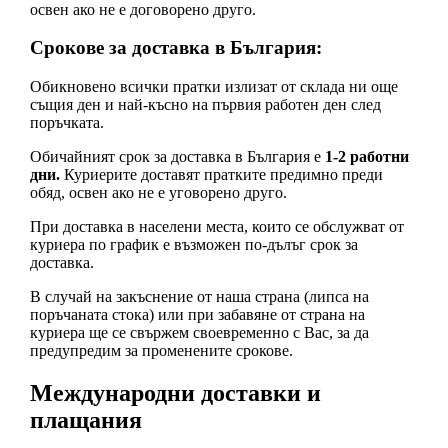
освен ако не е договорено друго.
Срокове за доставка в България:
Обикновено всички пратки излизат от склада ни още
същия ден и най-късно на първия работен ден след
поръчката.
Обичайният срок за доставка в България е
1-2 работни
дни.
Куриерите доставят пратките предимно преди
обяд, освен ако не е уговорено друго.
При доставка в населени места, които се обслужват от
куриера по график е възможен по-дълъг срок за
доставка.
В случай на закъснение от наша страна (липса на
поръчаната стока) или при забавяне от страна на
куриера ще се свържем своевременно с Вас, за да
предупредим за променените срокове.
Международни доставки и
плащания