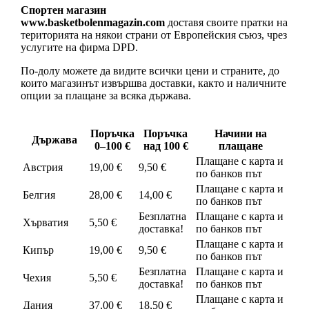
Спортен магазин
www.basketbolenmagazin.com
доставя своите пратки на
територията на някои страни от Европейския съюз, чрез
услугите на фирма DPD.
По-долу можете да видите всички цени и страните, до
които магазинът извършва доставки, както и наличните
опции за плащане за всяка държава.
Поръчка
Поръчка
Начини на
Държава
0–100 €
над 100 €
плащане
Плащане с карта и
Австрия
19,00 €
9,50 €
по банков път
Плащане с карта и
Белгия
28,00 €
14,00 €
по банков път
Безплатна
Плащане с карта и
Хърватия
5,50 €
доставка!
по банков път
Плащане с карта и
Кипър
19,00 €
9,50 €
по банков път
Безплатна
Плащане с карта и
Чехия
5,50 €
доставка!
по банков път
Плащане с карта и
Дания
37,00 €
18,50 €