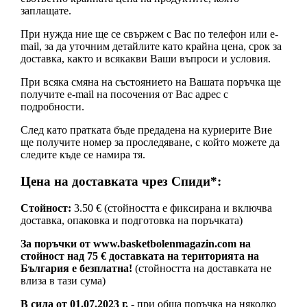
заплащате.
При нужда ние ще се свържем с Вас по телефон или e-
mail, за да уточним детайлите като крайна цена, срок за
доставка, както и всякакви Ваши въпроси и условия.
При всяка смяна на състоянието на Вашата поръчка ще
получите e-mail на посочения от Вас адрес с
подробности.
След като пратката бъде предадена на куриерите Вие
ще получите номер за проследяване, с който можете да
следите къде се намира тя.
Цена на доставката чрез Спиди*:
Стойност:
3.50 € (стойността е фиксирана и включва
доставка, опаковка и подготовка на поръчката)
За поръчки от www.basketbolenmagazin.com на
стойност над 75 € доставката на територията на
България е безплатна!
(стойността на доставката не
влиза в тази сума)
В сила от 01.07.2023 г.
- при обща поръчка на няколко