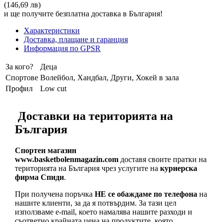
(146,69 лв)
и ще получите безплатна доставка в България!
Характеристики
Доставка, плащане и гаранция
Информация по GPSR
За кого?
Деца
Спортове
Волейбол, Хандбал, Други, Хокей в зала
Профил
Low cut
Доставки на територията на
България
Спортен магазин
www.basketbolenmagazin.com
доставя своите пратки на
територията на България чрез услугите на
куриерска
фирма Спиди
.
При получена поръчка
НЕ се обаждаме по телефона
на
нашите клиенти, за да я потвърдим. За тази цел
използваме e-mail, което намалява нашите разходи и
съответно крайната цена на продуктите, която