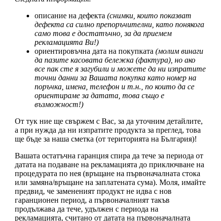
описание на дефекта
(снимки, които показват
дефекта са силно препоръчителни, като понякога
само това е достатъчно, за да приемем
рекламацията Ви!)
ориентировъчна дата на покупката
(молим винаги
да пазите касовата бележка (фактура), но ако
все пак сте я загубили и можете да ни изпратите
точни данни за Вашата покупка като номер на
поръчка, имена, телефон и т.н., по които да се
ориентираме за датата, това също е
възможност!)
От тук ние ще свържем с Вас, за да уточним детайлите,
а при нужда да ни изпратите продукта за преглед, това
ще бъде за наша сметка (от територията на България)!
Вашата остатъчна гаранция спира да тече за периода от
датата на подаване на рекламацията до приключване на
процедурата по нея (връщане на първоначалната стока
или замяна/връщане на заплатената сума). Моля, имайте
предвид, че замененият продукт не идва с нов
гаранционен период, а първоначалният такъв
продължава да тече, удължен с периода на
рекламацията, считано от датата на първоначалната