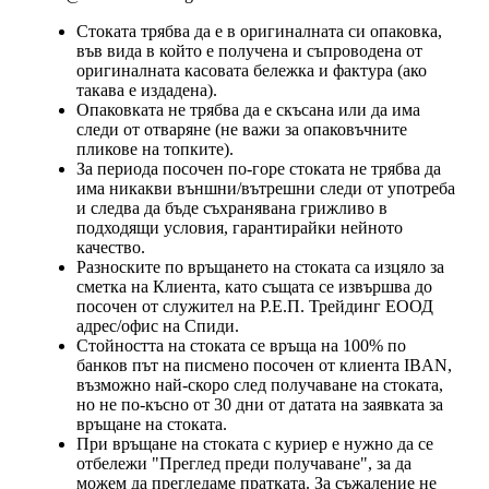
Стоката трябва да е в оригиналната си опаковка,
във вида в който е получена и съпроводена от
оригиналната касовата бележка и фактура (ако
такава е издадена).
Опаковката не трябва да е скъсана или да има
следи от отваряне (не важи за опаковъчните
пликове на топките).
За периода посочен по-горе стоката не трябва да
има никакви външни/вътрешни следи от употреба
и следва да бъде съхранявана грижливо в
подходящи условия, гарантирайки нейното
качество.
Разноските по връщането на стоката са изцяло за
сметка на Клиента, като същата се извършва до
посочен от служител на Р.Е.П. Трейдинг ЕООД
адрес/офис на Спиди.
Стойността на стоката се връща на 100% по
банков път на писмено посочен от клиента IBAN,
възможно най-скоро след получаване на стоката,
но не по-късно от 30 дни от датата на заявката за
връщане на стоката.
При връщане на стоката с куриер е нужно да се
отбележи "Преглед преди получаване", за да
можем да прегледаме пратката. За съжаление не