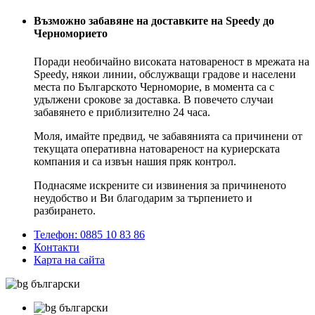
Възможно забавяне на доставките на Speedy до
Черноморието
Поради необичайно високата натовареност в мрежата на
Speedy, някои линии, обслужващи градове и населени
места по Българското Черноморие, в момента са с
удължени срокове за доставка. В повечето случаи
забавянето е приблизително 24 часа.
Моля, имайте предвид, че забавянията са причинени от
текущата оперативна натовареност на куриерската
компания и са извън нашия пряк контрол.
Поднасяме искрените си извинения за причиненото
неудобство и Ви благодарим за търпението и
разбирането.
Телефон: 0885 10 83 86
Контакти
Карта на сайта
български
български