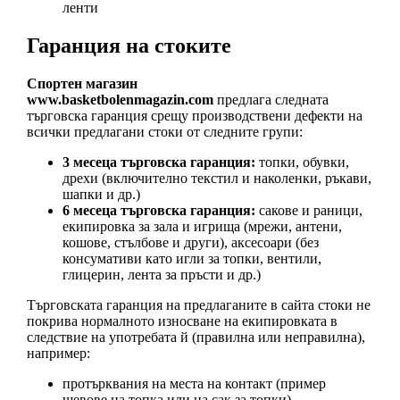
ленти
Гаранция на стоките
Спортен магазин
www.basketbolenmagazin.com
предлага следната
търговска гаранция срещу производствени дефекти на
всички предлагани стоки от следните групи:
3 месеца търговска гаранция:
топки, обувки,
дрехи (включително текстил и наколенки, ръкави,
шапки и др.)
6 месеца търговска гаранция:
сакове и раници,
екипировка за зала и игрища (мрежи, антени,
кошове, стълбове и други), аксесоари (без
консумативи като игли за топки, вентили,
глицерин, лента за пръсти и др.)
Търговската гаранция на предлаганите в сайта стоки не
покрива нормалното износване на екипировката в
следствие на употребата й (правилна или неправилна),
например:
протърквания на места на контакт (пример
шевове на топка или на сак за топки)