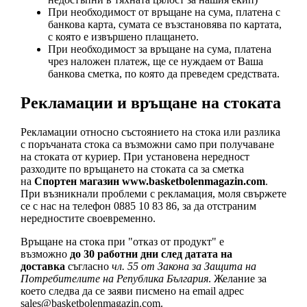
При необходимост от връщане на сума, платена с
банкова карта, сумата се възстановява по картата,
с която е извършено плащането.
При необходимост за връщане на сума, платена
чрез наложен платеж, ще се нуждаем от Ваша
банкова сметка, по която да преведем средствата.
Рекламации и връщане на стоката
Рекламации относно състоянието на стока или разлика
с поръчаната стока са възможни само при получаване
на стоката от куриер. При установена нередност
разходите по връщането на стоката са за сметка
на
Спортен магазин www.basketbolenmagazin.com
.
При възникнали проблеми с рекламация, моля свържете
се с нас на телефон 0885 10 83 86, за да отстраним
нередностите своевременно.
Връщане на стока при "отказ от продукт" е
възможно
до 30 работни дни след датата на
доставка
съгласно
чл. 55 от Закона за Защита на
Потребителите на Република България
. Желание за
което следва да се заяви писмено на email адрес
sales@basketbolenmagazin.com
.