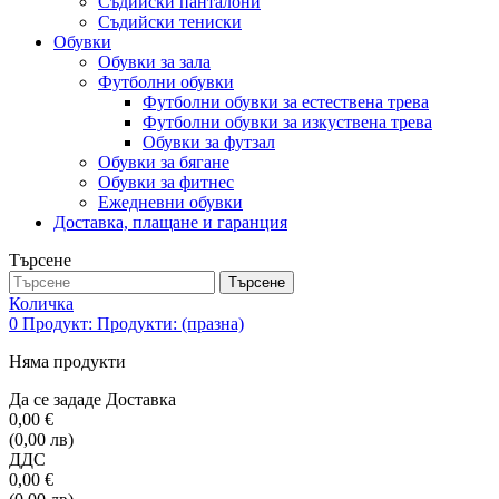
Съдийски панталони
Съдийски тениски
Обувки
Обувки за зала
Футболни обувки
Футболни обувки за естествена трева
Футболни обувки за изкуствена трева
Обувки за футзал
Обувки за бягане
Обувки за фитнес
Ежедневни обувки
Доставка, плащане и гаранция
Търсене
Търсене
Количка
0
Продукт:
Продукти:
(празна)
Няма продукти
Да се зададе
Доставка
0,00 €
(0,00 лв)
ДДС
0,00 €