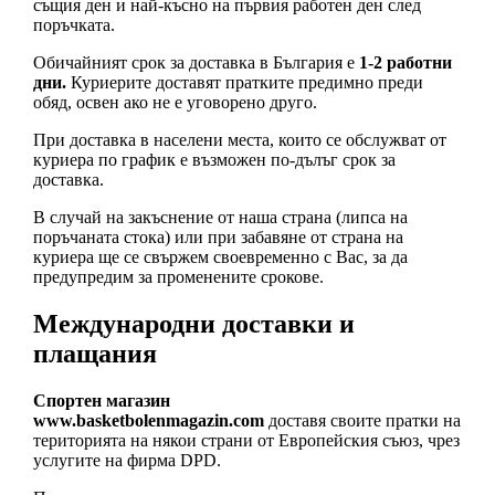
същия ден и най-късно на първия работен ден след
поръчката.
Обичайният срок за доставка в България е
1-2 работни
дни.
Куриерите доставят пратките предимно преди
обяд, освен ако не е уговорено друго.
При доставка в населени места, които се обслужват от
куриера по график е възможен по-дълъг срок за
доставка.
В случай на закъснение от наша страна (липса на
поръчаната стока) или при забавяне от страна на
куриера ще се свържем своевременно с Вас, за да
предупредим за променените срокове.
Международни доставки и
плащания
Спортен магазин
www.basketbolenmagazin.com
доставя своите пратки на
територията на някои страни от Европейския съюз, чрез
услугите на фирма DPD.