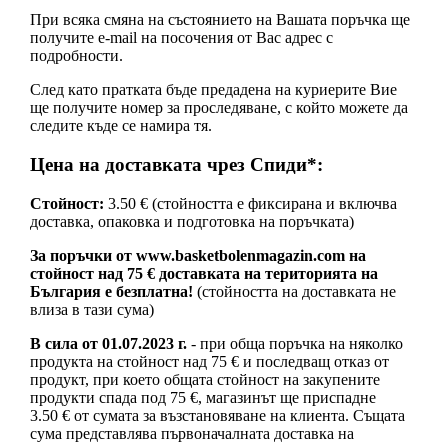
При всяка смяна на състоянието на Вашата поръчка ще
получите e-mail на посочения от Вас адрес с
подробности.
След като пратката бъде предадена на куриерите Вие
ще получите номер за проследяване, с който можете да
следите къде се намира тя.
Цена на доставката чрез Спиди*:
Стойност:
3.50 € (стойността е фиксирана и включва
доставка, опаковка и подготовка на поръчката)
За поръчки от www.basketbolenmagazin.com на
стойност над 75 € доставката на територията на
България е безплатна!
(стойността на доставката не
влиза в тази сума)
В сила от 01.07.2023 г.
- при обща поръчка на няколко
продукта на стойност над 75 € и последващ отказ от
продукт, при което общата стойност на закупените
продукти спада под 75 €, магазинът ще приспадне
3.50 € от сумата за възстановяване на клиента. Същата
сума представлява първоначалната доставка на