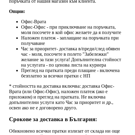
поръчката от нашия магазин към клиента.
Опции:
Офис-Врата
Офис-Офис - при приключване на поръчката,
моля посочете в кой офис желаете да я получите
Наложен платеж - заплащане на поръчката при
получаване
Час за приоритет- доставка в/преди/след обявен
час - моля, посочете в полето "Забележки"
желание за тази услуга! Допълнителна стойност
на услугата - по ценова листа на куриера
Преглед на пратката преди плащане - включена
безплатно за всички пратки с НП
* стойността на доставка включва: доставка Офис-
Врата (или Офис-Офис), наложен платеж (ако е
приложим) и преглед на пратката. Не включва
допълнителни услуги като Час за приоритет и др.,
освен ако не е договорено друго.
Срокове за доставка в България:
Обикновено всички пратки излизат от склада ни още