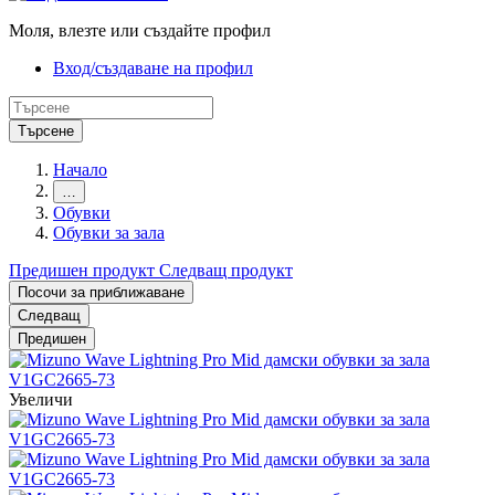
Моля, влезте или създайте профил
Вход/създаване на профил
Търсене
Начало
…
Обувки
Обувки за зала
Предишен продукт
Следващ продукт
Посочи за приближаване
Следващ
Предишен
Увеличи