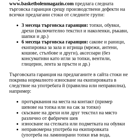
www.basketbolenmagazin.com
предлага следната
търговска гаранция срещу производствени дефекти на
всички предлагани стоки от следните групи:
3 месеца търговска гаранция:
топки, обувки,
дрехи (включително текстил и наколенки, ръкави,
шапки и др.)
6 месеца търговска гаранция:
сакове и раници,
екипировка за зала и игрища (мрежи, антени,
кошове, стълбове и други), аксесоари (без
консумативи като игли за топки, вентили,
глицерин, лента за пръсти и др.)
Търговската гаранция на предлаганите в сайта стоки не
покрива нормалното износване на екипировката в
следствие на употребата й (правилна или неправилна),
например:
протърквания на места на контакт (пример
шевове на топка или на сак за топки)
скъсване на дрехи или друг текстил на място
различно от фабричен шев
износване на стелката или подметката на обувки
неправомерна употреба на екипировката
(употреба на ламинирани топки във вода,