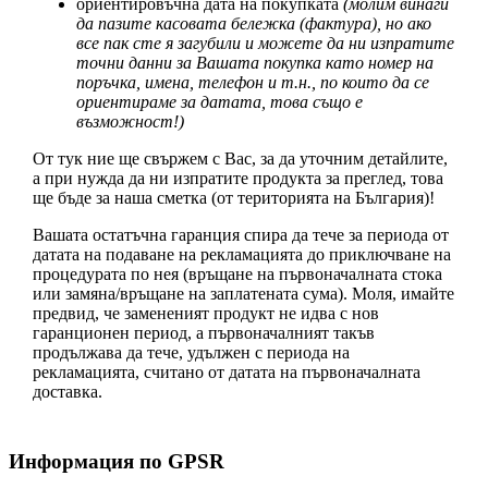
ориентировъчна дата на покупката
(молим винаги
да пазите касовата бележка (фактура), но ако
все пак сте я загубили и можете да ни изпратите
точни данни за Вашата покупка като номер на
поръчка, имена, телефон и т.н., по които да се
ориентираме за датата, това също е
възможност!)
От тук ние ще свържем с Вас, за да уточним детайлите,
а при нужда да ни изпратите продукта за преглед, това
ще бъде за наша сметка (от територията на България)!
Вашата остатъчна гаранция спира да тече за периода от
датата на подаване на рекламацията до приключване на
процедурата по нея (връщане на първоначалната стока
или замяна/връщане на заплатената сума). Моля, имайте
предвид, че замененият продукт не идва с нов
гаранционен период, а първоначалният такъв
продължава да тече, удължен с периода на
рекламацията, считано от датата на първоначалната
доставка.
Информация по GPSR