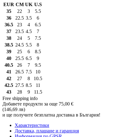
EUR
CM
UK
U.S
35
22
3
5.5
36
22.5
3.5
6
36.5
23
4
6.5
37
23.5
4.5
7
38
24
5
7.5
38.5
24.5
5.5
8
39
25
6
8.5
40
25.5
6.5
9
40.5
26
7
9.5
41
26.5
7.5
10
42
27
8
10.5
42.5
27.5
8.5
11
43
28
9
11.5
Free shipping info
Добавете продукти за още
75,00 €
(146,69 лв)
и ще получите безплатна доставка в България!
Характеристики
Доставка, плащане и гаранция
Информация по GPSR