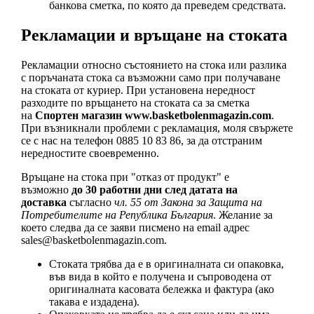
банкова сметка, по която да преведем средствата.
Рекламации и връщане на стоката
Рекламации относно състоянието на стока или разлика
с поръчаната стока са възможни само при получаване
на стоката от куриер. При установена нередност
разходите по връщането на стоката са за сметка
на
Спортен магазин www.basketbolenmagazin.com
.
При възникнали проблеми с рекламация, моля свържете
се с нас на телефон 0885 10 83 86, за да отстраним
нередностите своевременно.
Връщане на стока при "отказ от продукт" е
възможно
до 30 работни дни след датата на
доставка
съгласно
чл. 55 от Закона за Защита на
Потребителите на Република България
. Желание за
което следва да се заяви писмено на email адрес
sales@basketbolenmagazin.com
.
Стоката трябва да е в оригиналната си опаковка,
във вида в който е получена и съпроводена от
оригиналната касовата бележка и фактура (ако
такава е издадена).