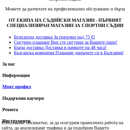
Можете да разчитате на професионално обслужване и бърза
ОТ ЕКИПА НА СЪДИЙСКИ МАГАЗИН - ПЪРВИЯТ
СПЕЦИАЛИЗИРАН МАГАЗИН ЗА СПОРТНИ СЪДИИ
Безплатна доставка
За поръчки над 75 €!
Сигурно плащане
Вие сте сигурни за Вашите пари!
Бърза доставка
Доставка в рамките на 48 часа!
Българска компания
Плащаме данъците си в България!
За нас
Информация
Моят профил
Подаръчни ваучери
Ревюта
Инструменти
Използваме бисквитки, за да осигурим правилната работа на
сайта, да анализираме трафика и да подобрим Вашето