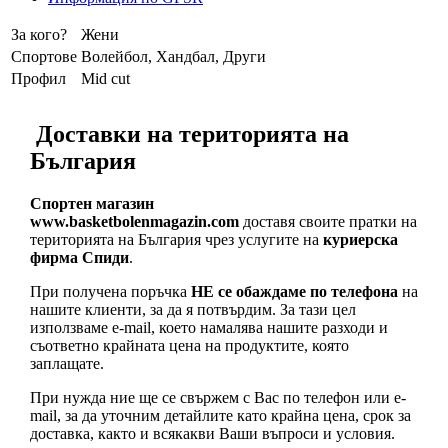
За кого?
Жени
Спортове
Волейбол, Хандбал, Други
Профил
Mid cut
Доставки на територията на
България
Спортен магазин
www.basketbolenmagazin.com
доставя своите пратки на
територията на България чрез услугите на
куриерска
фирма Спиди
.
При получена поръчка
НЕ се обаждаме по телефона
на
нашите клиенти, за да я потвърдим. За тази цел
използваме e-mail, което намалява нашите разходи и
съответно крайната цена на продуктите, която
заплащате.
При нужда ние ще се свържем с Вас по телефон или e-
mail, за да уточним детайлите като крайна цена, срок за
доставка, както и всякакви Ваши въпроси и условия.