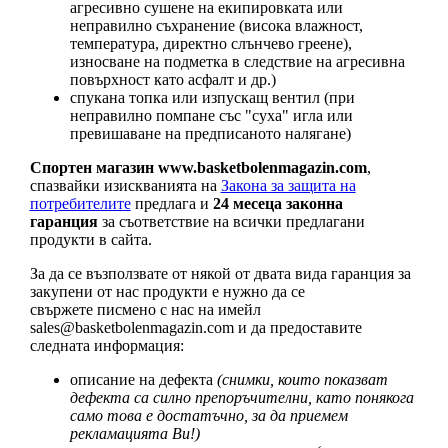
агресивно сушене на екипировката или
неправилно съхранение (висока влажност,
температура, директно слънчево греене),
износване на подметка в следствие на агресивна
повърхност като асфалт и др.)
спукана топка или изпускащ вентил (при
неправилно помпане със "суха" игла или
превишаване на предписаното налягане)
Спортен магазин www.basketbolenmagazin.com
,
спазвайки изискванията на
Закона за защита на
потребителите
предлага и
24 месеца законна
гаранция
за съответствие на всички предлагани
продукти в сайта.
За да се възползвате от някой от двата вида гаранция за
закупени от нас продукти е нужно да се
свържете писмено с нас на имейл
sales@basketbolenmagazin.com
и да предоставите
следната информация:
описание на дефекта
(снимки, които показват
дефекта са силно препоръчителни, като понякога
само това е достатъчно, за да приемем
рекламацията Ви!)