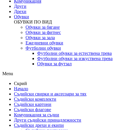
Комуникация
Други
Дрехи
Обувки
ОБУВКИ ПО ВИД
Обувки за бягане
Обувки за фитнес
Обувки за зала
Ежедневни обувки
Футболни обувки
Футболни обувки за естествена трева
Футболни обувки за изкуствена трева
Обувки за футзал
Menu
Скрий
Начало
Съдийски свирки и аксесоари за тях
Съдийски комплекти
Съдийски картони
Съдийски флагове
Комуникация за съдии
Други съдийски принадлежности
Съдийски дрехи и екипи