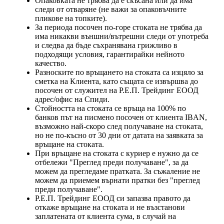
Опаковката не трябва да е скъсана или да има
следи от отваряне (не важи за опаковъчните
пликове на топките).
За периода посочен по-горе стоката не трябва да
има никакви външни/вътрешни следи от употреба
и следва да бъде съхранявана грижливо в
подходящи условия, гарантирайки нейното
качество.
Разноските по връщането на стоката са изцяло за
сметка на Клиента, като същата се извършва до
посочен от служител на Р.Е.П. Трейдинг ЕООД
адрес/офис на Спиди.
Стойността на стоката се връща на 100% по
банков път на писмено посочен от клиента IBAN,
възможно най-скоро след получаване на стоката,
но не по-късно от 30 дни от датата на заявката за
връщане на стоката.
При връщане на стоката с куриер е нужно да се
отбележи "Преглед преди получаване", за да
можем да прегледаме пратката. За съжаление не
можем да приемем върнати пратки без "преглед
преди получаване".
Р.Е.П. Трейдинг ЕООД си запазва правото да
откаже връщане на стоката и не възстанови
заплатената от клиента сума, в случай на