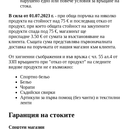
нарушено едно или повече условия за връщане на
стока.
В сила от 01.07.2023 г.
- при обща поръчка на няколко
продукта на стойност над 75 € и последващ отказ от
продукт, при което общата стойност на закупените
продукти спада под 75 €, магазинът ще
приспадне 3.50 € от сумата за възстановяване на
клиента. Същата сума представлява първоначалната
доставка на поръчката от нашия магазин към клиента.
От хигиенни съображения и във връзка с чл. 55 ал.4 от
ЗЗП връщането при "отказ от продукт" на следните
видове продукти не е възможно:
Спортно бельо
Бельо
Чорапи
Съдийски свирки
Артикули за първа помощ (без чанти) и текстилни
ленти
Гаранция на стоките
Спортен магазин