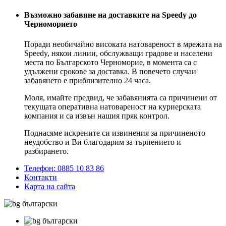
Възможно забавяне на доставките на Speedy до
Черноморието
Поради необичайно високата натовареност в мрежата на
Speedy, някои линии, обслужващи градове и населени
места по Българското Черноморие, в момента са с
удължени срокове за доставка. В повечето случаи
забавянето е приблизително 24 часа.
Моля, имайте предвид, че забавянията са причинени от
текущата оперативна натовареност на куриерската
компания и са извън нашия пряк контрол.
Поднасяме искрените си извинения за причиненото
неудобство и Ви благодарим за търпението и
разбирането.
Телефон: 0885 10 83 86
Контакти
Карта на сайта
български
български