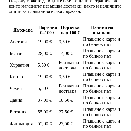
По-долу можете да видите всички цени и страните, до
които магазинът извършва доставки, както и наличните
опции за плащане за всяка държава.
Поръчка
Поръчка
Начини на
Държава
0–100 €
над 100 €
плащане
Плащане с карта и
Австрия
19,00 €
9,50 €
по банков път
Плащане с карта и
Белгия
28,00 €
14,00 €
по банков път
Безплатна
Плащане с карта и
Хърватия
5,50 €
доставка!
по банков път
Плащане с карта и
Кипър
19,00 €
9,50 €
по банков път
Безплатна
Плащане с карта и
Чехия
5,50 €
доставка!
по банков път
Плащане с карта и
Дания
37,00 €
18,50 €
по банков път
Плащане с карта и
Естония
55,00 €
27,50 €
по банков път
Плащане с карта и
Финландия
55,00 €
27,50 €
по банков път