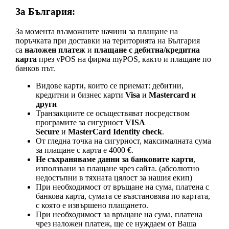
За България:
За момента възможните начини за плащане на
поръчката при доставки на територията на България
са
наложен платеж
и
плащане с дебитна/кредитна
карта
през vPOS на фирма myPOS, както и плащане по
банков път.
Видове карти, които се приемат: дебитни,
кредитни и бизнес карти
Visa
и
Mastеrcard и
други
Транзакциите се осъществяват посредством
програмите за сигурност
VISA
Secure
и
MasterCard Identity check
.
От гледна точка на сигурност, максималната сума
за плащане с карта е 4000 €.
Не съхраняваме данни за банковите карти
,
използвани за плащане чрез сайта. (абсолютно
недостъпни в тяхната цялост за нашия екип)
При необходимост от връщане на сума, платена с
банкова карта, сумата се възстановява по картата,
с която е извършено плащането.
При необходимост за връщане на сума, платена
чрез наложен платеж, ще се нуждаем от Ваша