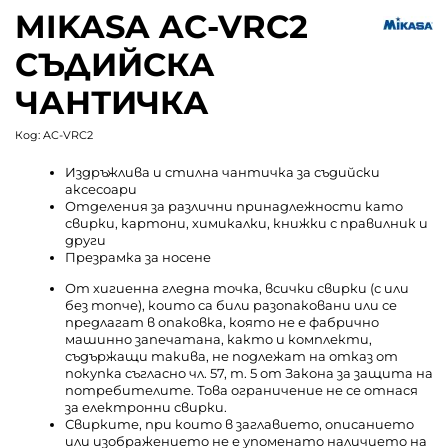
MIKASA AC-VRC2
СЪДИЙСКА
ЧАНТИЧКА
Код:
AC-VRC2
Издръжлива и стилна чантичка за съдийски
аксесоари
Отделения за различни принадлежности като
свирки, картони, химикалки, книжки с правилник и
други
Презрамка за носене
От хигиенна гледна точка, всички свирки (с или
без топче), които са били разопаковани или се
предлагат в опаковка, която не е фабрично
машинно запечатана, както и комплекти,
съдържащи такива, не подлежат на отказ от
покупка съгласно чл. 57, т. 5 от Закона за защита на
потребителите. Това ограничение не се отнася
за електронни свирки.
Свирките, при които в заглавието, описанието
или изображението не е упоменато наличието на