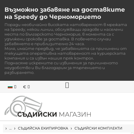
Възможно забавяне на доставките
на Speedy до Черноморието
Поради необичайно високата натовареност в мрежата
на Speedy, някои линии, обслужващи градове и населени
места по Българското Черноморие, в момента са с
удължени срокове за доставка. В повечето случаи
забавянето е приблизително 24 часа.
Моля, имайте предвид, че забавянията са причинени от
текущата оперативна натовареност на куриерската
компания и са извън нашия пряк контрол.
Поднасяме искрените си извинения за причиненото
неудобство и Ви благодарим за търпението и
разбирането.
€
НАЧАЛО
…
СЪДИЙСКА ЕКИПИРОВКА
СЪДИЙСКИ КОМПЛЕКТИ