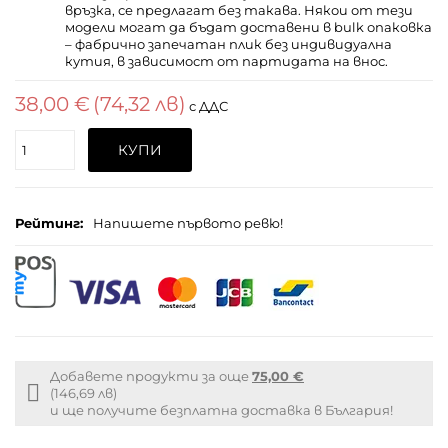
връзка, се предлагат без такава. Някои от тези
модели могат да бъдат доставени в bulk опаковка
– фабрично запечатан плик без индивидуална
кутия, в зависимост от партидата на внос.
38,00 €
(74,32 лв)
с ДДС
Поръчайте
КУПИ
(бр.)
Рейтинг:
Напишете първото ревю!
Добавете продукти за още
75,00 €
Free
(146,69 лв)
shipping
и ще получите безплатна доставка в България!
info