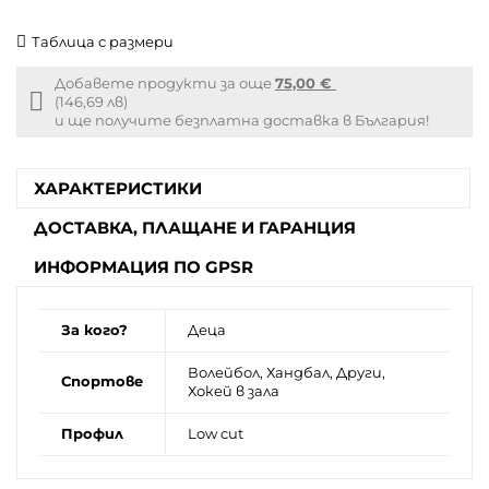
Таблица с размери
Добавете продукти за още
75,00 €
Free
(146,69 лв)
shipping
и ще получите безплатна доставка в България!
info
ХАРАКТЕРИСТИКИ
ДОСТАВКА, ПЛАЩАНЕ И ГАРАНЦИЯ
ИНФОРМАЦИЯ ПО GPSR
За кого?
Деца
Волейбол, Хандбал, Други,
Спортове
Хокей в зала
Профил
Low cut