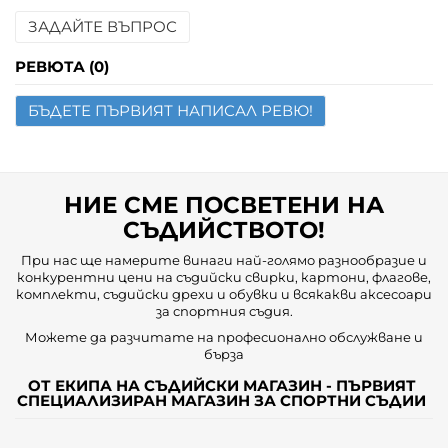
ЗАДАЙТЕ ВЪПРОС
Име
РЕВЮТА (0)
БЪДЕТЕ ПЪРВИЯТ НАПИСАЛ РЕВЮ!
Имейл
Въпрос
НИЕ СМЕ ПОСВЕТЕНИ НА
СЪДИЙСТВОТО!
При нас ще намерите винаги най-голямо разнообразие и
конкурентни цени на съдийски свирки, картони, флагове,
комплекти, съдийски дрехи и обувки и всякакви аксесоари
за спортния съдия.
Можете да разчитате на професионално обслужване и
бърза
ОТ ЕКИПА НА СЪДИЙСКИ МАГАЗИН - ПЪРВИЯТ
СПЕЦИАЛИЗИРАН МАГАЗИН ЗА СПОРТНИ СЪДИИ