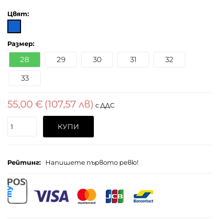
Цвят:
Размер:
28
29
30
31
32
33
55,00 €
(107,57 лв)
с ДДС
Поръчайте
КУПИ
(бр.)
Рейтинг:
Напишете първото ревю!