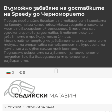
Възможно забавяне на доставките
на Speedy до Черноморието
Поради необичайно високата натовареност в мрежата
на Speedy, някои линии, обслужващи градове и населени
места по Българското Черноморие, в момента са с
удължени срокове за доставка. В повечето случаи
забавянето е приблизително 24 часа.
Моля, имайте предвид, че забавянията са причинени от
текущата оперативна натовареност на куриерската
компания и са извън нашия пряк контрол.
Поднасяме искрените си извинения за причиненото
неудобство и Ви благодарим за търпението и
разбирането.
€
НАЧАЛО
ОБУВКИ
ОБУВКИ ЗА ЗАЛА