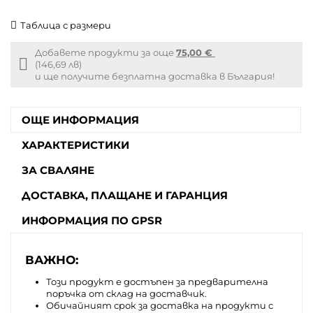
Таблица с размери
Добавете продукти за още
75,00 €
Free
(146,69 лв)
shipping
и ще получите безплатна доставка в България!
info
ОЩЕ ИНФОРМАЦИЯ
ХАРАКТЕРИСТИКИ
ЗА СВАЛЯНЕ
ДОСТАВКА, ПЛАЩАНЕ И ГАРАНЦИЯ
ИНФОРМАЦИЯ ПО GPSR
ВАЖНО:
Този продукт е достъпен за предварителна
поръчка от склад на доставчик.
Обичайният срок за доставка на продукти с