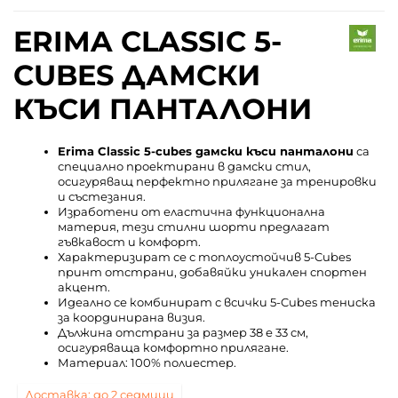
ERIMA CLASSIC 5-
CUBES ДАМСКИ
КЪСИ ПАНТАЛОНИ
Erima Classic 5-cubes дамски къси панталони
са
специално проектирани в дамски стил,
осигуряващ перфектно прилягане за тренировки
и състезания.
Изработени от еластична функционална
материя, тези стилни шорти предлагат
гъвкавост и комфорт.
Характеризират се с топлоустойчив 5-Cubes
принт отстрани, добавяйки уникален спортен
акцент.
Идеално се комбинират с всички 5-Cubes тениска
за координирана визия.
Дължина отстрани за размер 38 е 33 см,
осигуряваща комфортно прилягане.
Материал: 100% полиестер.
Доставка: до 2 седмици