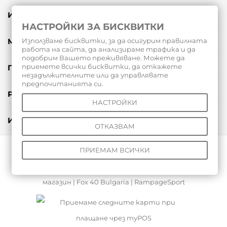
ИНФОРМАЦИЯ
НАСТРОЙКИ ЗА БИСКВИТКИ
МОЯТ ПРОФИЛ
Използваме бисквитки, за да осигурим правилната
работа на сайта, да анализираме трафика и да
подобрим Вашето преживяване. Можете да
приемете всички бисквитки, да откажете
ПОДАРЪЧНИ ВАУЧЕРИ
незадължителните или да управлявате
предпочитанията си.
РЕВЮТА
НАСТРОЙКИ
ИНСТРУМЕНТИ
ОТКАЗВАМ
ПРИЕМАМ ВСИЧКИ
© 2026 Всички права запазени |
Волейболен магазин
|
Хандбален магазин
|
Баскетболен магазин
|
Съдийски
магазин
|
Fox 40 Bulgaria
|
RampageSport