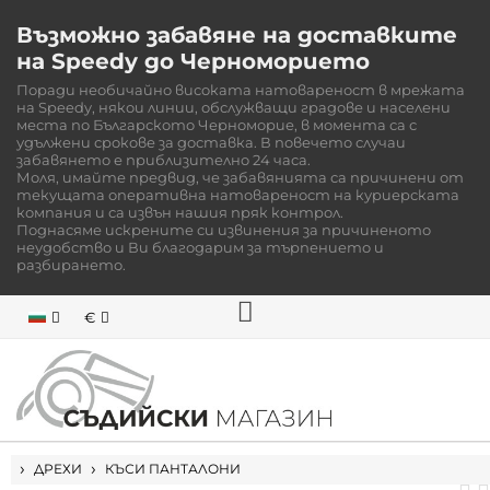
Възможно забавяне на доставките
на Speedy до Черноморието
Поради необичайно високата натовареност в мрежата
на Speedy, някои линии, обслужващи градове и населени
места по Българското Черноморие, в момента са с
удължени срокове за доставка. В повечето случаи
забавянето е приблизително 24 часа.
Моля, имайте предвид, че забавянията са причинени от
текущата оперативна натовареност на куриерската
компания и са извън нашия пряк контрол.
Поднасяме искрените си извинения за причиненото
неудобство и Ви благодарим за търпението и
разбирането.
€
НАЧАЛО
ДРЕХИ
КЪСИ ПАНТАЛОНИ