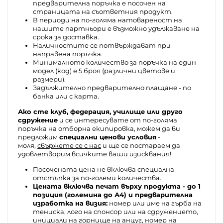
предварителна поръчка е посочен на
страницата на съответния продукт.
В периоди на по-голяма натовареност на
нашите партньори е възможно удължаване на
срока за доставка.
Наличностите се потвърждават при
направена поръчка.
Минималното количество за поръчка на един
модел (код) е 5 броя (различни цветове и
размери).
Задължително предварително плащане - по
банка или с карта.
Ако сте клуб, федерация, училище или друго
сдружение
и се интересувате от по-голяма
поръчка на отборна екипировка, можем да ви
предложим
специални ценови условия
-
моля,
свържете се с нас
и ще се постараем да
удовлетворим всичките ваши изисквания!
Посочената цена не включва специална
отстъпка за по-големи количества.
Цената включва печат върху продукта - до 1
позиция (големина до А4) и предварителна
изработка на визия:
номер или име на гърба на
тениска, лого на спонсор или на сдружението,
инициали на горнище на анцуг, номер на