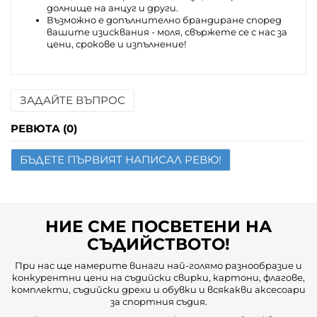
долнище на анцуг и други.
Възможно е допълнително брандиране според
вашите изисквания - моля, свържете се с нас за
цени, срокове и изпълнение!
ЗАДАЙТЕ ВЪПРОС
Име
РЕВЮТА (0)
БЪДЕТЕ ПЪРВИЯТ НАПИСАЛ РЕВЮ!
Имейл
Въпрос
НИЕ СМЕ ПОСВЕТЕНИ НА
СЪДИЙСТВОТО!
При нас ще намерите винаги най-голямо разнообразие и
конкурентни цени на съдийски свирки, картони, флагове,
комплекти, съдийски дрехи и обувки и всякакви аксесоари
за спортния съдия.