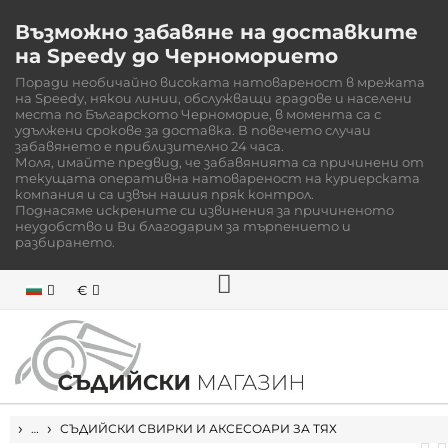
Възможно забавяне на доставките
на Speedy до Черноморието
Поради необичайно високата натовареност в мрежата
на Speedy, някои линии, обслужващи градове и населени
места по Българското Черноморие, в момента са с
удължени срокове за доставка. В повечето случаи
забавянето е приблизително 24 часа.
Моля, имайте предвид, че забавянията са причинени от
текущата оперативна натовареност на куриерската
компания и са извън нашия пряк контрол.
Поднасяме искрените си извинения за причиненото
неудобство и Ви благодарим за търпението и
разбирането.
€
НАЧАЛО
…
СЪДИЙСКИ СВИРКИ И АКСЕСОАРИ ЗА ТЯХ