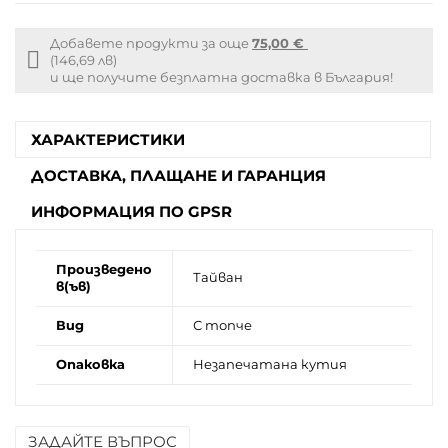
Добавете продукти за още
75,00 €
Free
(146,69 лв)
shipping
и ще получите безплатна доставка в България!
info
ХАРАКТЕРИСТИКИ
ДОСТАВКА, ПЛАЩАНЕ И ГАРАНЦИЯ
ИНФОРМАЦИЯ ПО GPSR
Произведено
Тайван
в(ъв)
Вид
С топче
Опаковка
Незапечатана кутия
ЗАДАЙТЕ ВЪПРОС