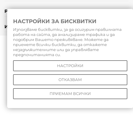
РЕВЮТА
НАСТРОЙКИ ЗА БИСКВИТКИ
ИНСТРУМЕНТИ
Използваме бисквитки, за да осигурим правилната
работа на сайта, да анализираме трафика и да
подобрим Вашето преживяване. Можете да
© 2026 Всички права запазени |
Волейболен магазин
|
приемете всички бисквитки, да откажете
незадължителните или да управлявате
Хандбален магазин
|
Баскетболен магазин
|
Съдийски
предпочитанията си.
магазин
|
Fox 40 Bulgaria
|
RampageSport
НАСТРОЙКИ
ОТКАЗВАМ
ПРИЕМАМ ВСИЧКИ