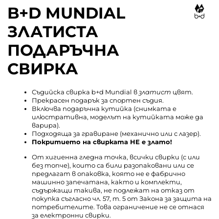
B+D MUNDIAL
ЗЛАТИСТА
ПОДАРЪЧНА
СВИРКА
Съдийска свирка b+d Mundial в
златист
цвят.
Прекрасен подарък за спортен съдия.
Включва подаръчна кутийка (снимката е
илюстративна, моделът на кутийката може да
варира).
Подходяща за гравиране (механично или с лазер).
Покритието на свирката НЕ е злато!
От хигиенна гледна точка, всички свирки (с или
без топче), които са били разопаковани или се
предлагат в опаковка, която не е фабрично
машинно запечатана, както и комплекти,
съдържащи такива, не подлежат на отказ от
покупка съгласно чл. 57, т. 5 от Закона за защита на
потребителите. Това ограничение не се отнася
за електронни свирки.