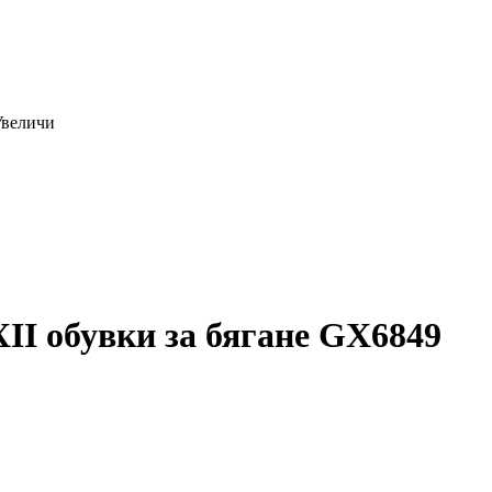
Увеличи
 обувки за бягане GX6849