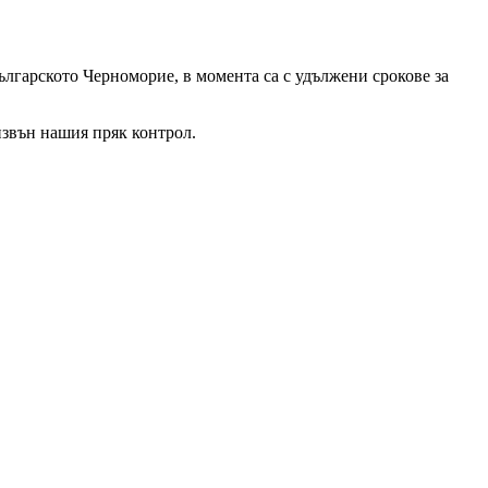
лгарското Черноморие, в момента са с удължени срокове за
извън нашия пряк контрол.