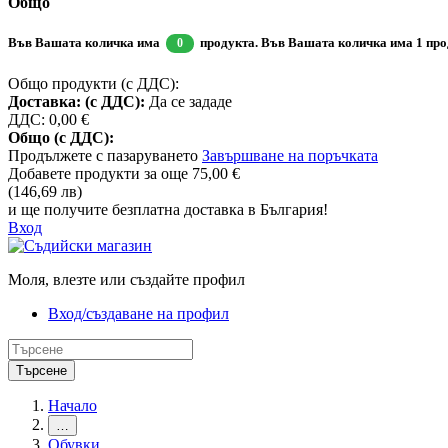
Общо
Във Вашата количка има
продукта.
Във Вашата количка има 1 про
0
Общо продукти (с ДДС):
Доставка: (с ДДС):
Да се зададе
ДДС:
0,00 €
Общо (с ДДС):
Продължете с пазаруването
Завършване на поръчката
Добавете продукти за още
75,00 €
(146,69 лв)
и ще получите безплатна доставка в България!
Вход
Моля, влезте или създайте профил
Вход/създаване на профил
Търсене
Начало
…
Обувки