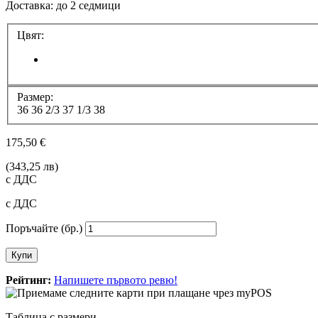
Доставка: до 2 седмици
Цвят:
Размер:
36
36 2/3
37 1/3
38
175,50 €
(343,25 лв)
с ДДС
с ДДС
Поръчайте (бр.)
Купи
Рейтинг:
Напишете първото ревю!
Таблица с размери