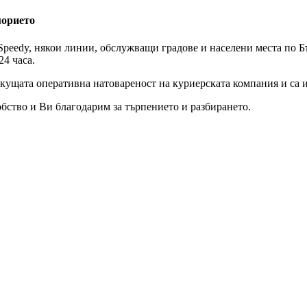
морието
peedy, някои линии, обслужващи градове и населени места по Бъ
24 часа.
екущата оперативна натовареност на куриерската компания и са 
бство и Ви благодарим за търпението и разбирането.