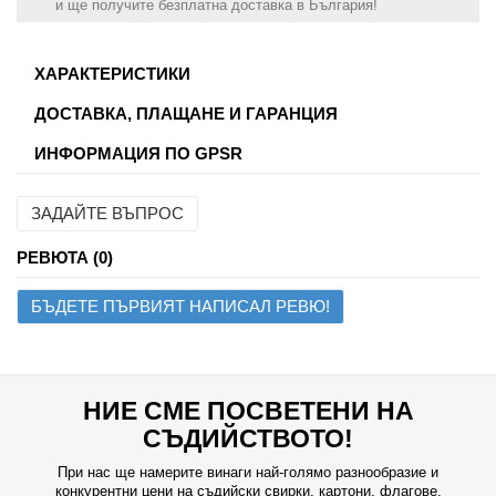
shipping
и ще получите безплатна доставка в България!
info
ХАРАКТЕРИСТИКИ
ДОСТАВКА, ПЛАЩАНЕ И ГАРАНЦИЯ
ИНФОРМАЦИЯ ПО GPSR
ЗАДАЙТЕ ВЪПРОС
Име
РЕВЮТА (0)
БЪДЕТЕ ПЪРВИЯТ НАПИСАЛ РЕВЮ!
Имейл
Въпрос
НИЕ СМЕ ПОСВЕТЕНИ НА
СЪДИЙСТВОТО!
При нас ще намерите винаги най-голямо разнообразие и
конкурентни цени на съдийски свирки, картони, флагове,