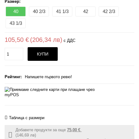
Размер:
40
40 2/3
41 1/3
42
42 2/3
43 1/3
105,50 €
(206,34 лв)
с ДДС
Поръчайте
КУПИ
(бр.)
Рейтинг:
Напишете първото ревю!
Таблица с размери
Добавете продукти за още
75,00 €
Free
(146,69 лв)