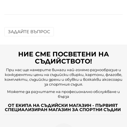
ЗАДАЙТЕ ВЪПРОС
Име
НИЕ СМЕ ПОСВЕТЕНИ НА
Имейл
СЪДИЙСТВОТО!
При нас ще намерите винаги най-голямо разнообразие и
конкурентни цени на съдийски свирки, картони, флагове,
Въпрос
комплекти, съдийски дрехи и обувки и всякакви аксесоари
за спортния съдия.
Можете да разчитате на професионално обслужване и
бърза
ОТ ЕКИПА НА СЪДИЙСКИ МАГАЗИН - ПЪРВИЯТ
СПЕЦИАЛИЗИРАН МАГАЗИН ЗА СПОРТНИ СЪДИИ