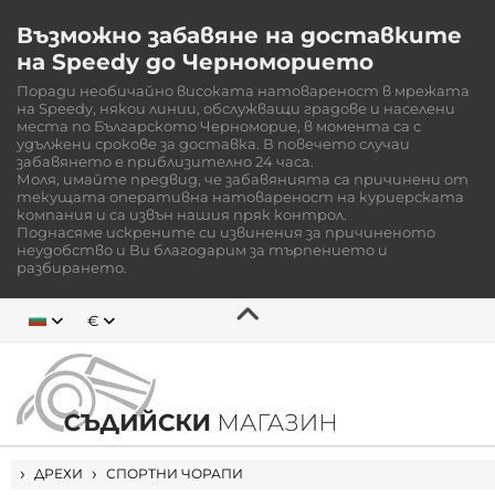
Възможно забавяне на доставките
на Speedy до Черноморието
Поради необичайно високата натовареност в мрежата
на Speedy, някои линии, обслужващи градове и населени
места по Българското Черноморие, в момента са с
удължени срокове за доставка. В повечето случаи
забавянето е приблизително 24 часа.
Моля, имайте предвид, че забавянията са причинени от
текущата оперативна натовареност на куриерската
компания и са извън нашия пряк контрол.
Поднасяме искрените си извинения за причиненото
неудобство и Ви благодарим за търпението и
разбирането.
€
НАЧАЛО
ДРЕХИ
СПОРТНИ ЧОРАПИ